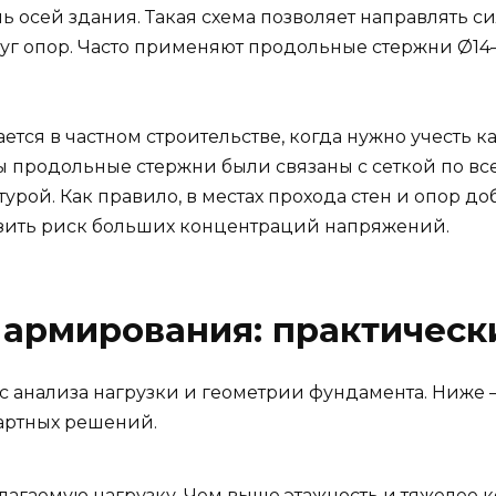
осей здания. Такая схема позволяет направлять си
уг опор. Часто применяют продольные стержни Ø14–
тся в частном строительстве, когда нужно учесть ка
бы продольные стержни были связаны с сеткой по в
турой. Как правило, в местах прохода стен и опор 
изить риск больших концентраций напряжений.
 армирования: практичес
с анализа нагрузки и геометрии фундамента. Ниже
дартных решений.
агаемую нагрузку. Чем выше этажность и тяжелее к