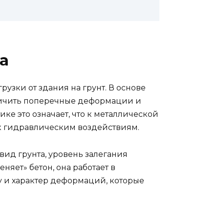
а
узки от здания на грунт. В основе
аничить поперечные деформации и
е это означает, что к металлической
 к гидравлическим воздействиям.
вид грунта, уровень залегания
няет» бетон, она работает в
у и характер деформаций, которые