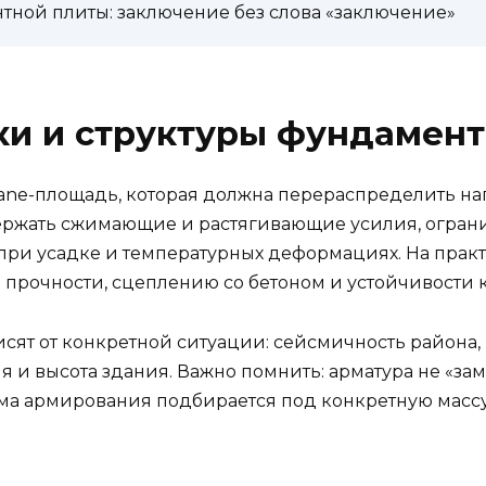
ной плиты: заключение без слова «заключение»
ки и структуры фундамент
ane-площадь, которая должна перераспределить нагр
удержать сжимающие и растягивающие усилия, огр
и усадке и температурных деформациях. На практик
 прочности, сцеплению со бетоном и устойчивости
сят от конкретной ситуации: сейсмичность района, 
 и высота здания. Важно помнить: арматура не «заме
ема армирования подбирается под конкретную масс