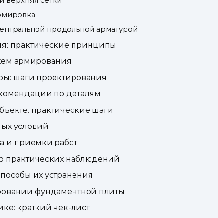
и верхняя сетки
армировка
центральной продольной арматурой
ия: практические принципы
схем армирования
уры: шаги проектирования
екомендации по деталям
объекте: практические шаги
ных условий
а и приемки работ
ко практических наблюдений
пособы их устранения
ровании фундаментной плиты
ке: краткий чек-лист