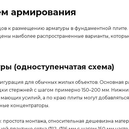
ем армирования
дов к размещению арматуры в фундаментной плите.
ены наиболее распространенные варианты, которые
ры (одноступенчатая схема)
игурация для обычных жилых объектов. Основная р
дки стержней с шагом примерно 150–200 мм. Нижний
мающих усилий, а по краю плиты могут добавлятьс
чные концентраторы.
 простота монтажа, относительная дешевизна матер
ой практике сетка Ø12–Ø16 мм с шагом 150 мм част