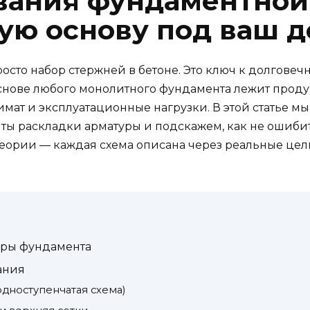
ания фундаментной 
ую основу под ваш 
сто набор стержней в бетоне. Это ключ к долговечн
снове любого монолитного фундамента лежит проду
лимат и эксплуатационные нагрузки. В этой статье 
нты раскладки арматуры и подскажем, как не ошиби
еории — каждая схема описана через реальные цели
уры фундамента
ания
дноступенчатая схема)