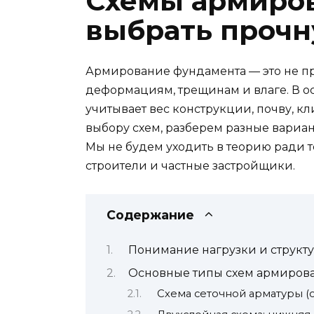
Схемы армиров
выбрать прочн
Армирование фундамента — это не про
деформациям, трещинам и влаге. В о
учитывает вес конструкции, почву, к
выбору схем, разберем разные вариа
Мы не будем уходить в теорию ради т
строители и частные застройщики.
Содержание
Понимание нагрузки и структ
Основные типы схем армиров
Схема сеточной арматуры (о