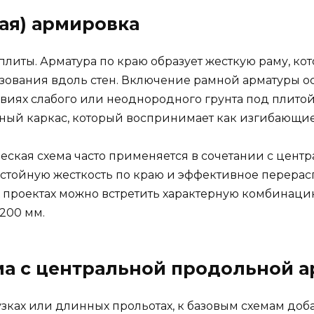
ая) армировка
 плиты. Арматура по краю образует жесткую раму, к
зования вдоль стен. Включение рамной арматуры о
виях слабого или неоднородного грунта под плитой
чный каркас, который воспринимает как изгибающие
ческая схема часто применяется в сочетании с цен
остойную жесткость по краю и эффективное перер
х проектах можно встретить характерную комбинаци
–200 мм.
а с центральной продольной а
рузках или длинных прольотах, к базовым схемам д