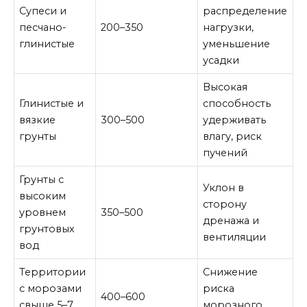
Супеси и
распределение
песчано-
200–350
нагрузки,
глинистые
уменьшение
усадки
Высокая
Глинистые и
способность
вязкие
300–500
удерживать
грунты
влагу, риск
пучений
Грунты с
Уклон в
высоким
сторону
уровнем
350–500
дренажа и
грунтовых
вентиляции
вод
Территории
Снижение
с морозами
риска
400–600
свыше 5–7
морозного