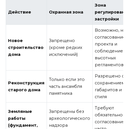
Зона
Действие
Охранная зона
регулировани
застройки
Возможно, но 
согласованием
Новое
Запрещено
проекта и
строительство
(кроме редких
соблюдением
дома
исключений)
высотных
регламентов
Разрешено с
Только если это
Реконструкция
сохранением
часть ансамбля
старого дома
габаритов и
памятника
стиля
Требуют
Земляные
Запрещены без
обязательного
работы
археологического
согласования 
(фундамент,
надзора
часто