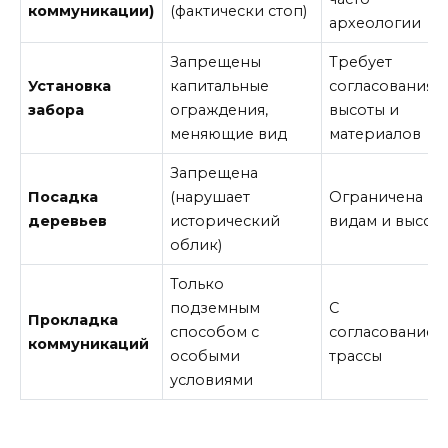
коммуникации)
(фактически стоп)
археологии
Запрещены
Требует
Установка
капитальные
согласования
забора
ограждения,
высоты и
меняющие вид
материалов
Запрещена
Посадка
(нарушает
Ограничена по
деревьев
исторический
видам и высот
облик)
Только
подземным
С
Прокладка
способом с
согласованием
коммуникаций
особыми
трассы
условиями