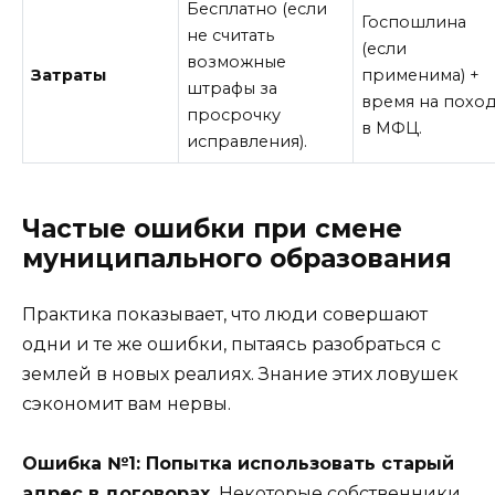
Бесплатно (если
Госпошлина
не считать
(если
возможные
Затраты
применима) +
штрафы за
время на похо
просрочку
в МФЦ.
исправления).
Частые ошибки при смене
муниципального образования
Практика показывает, что люди совершают
одни и те же ошибки, пытаясь разобраться с
землей в новых реалиях. Знание этих ловушек
сэкономит вам нервы.
Ошибка №1: Попытка использовать старый
адрес в договорах.
Некоторые собственники