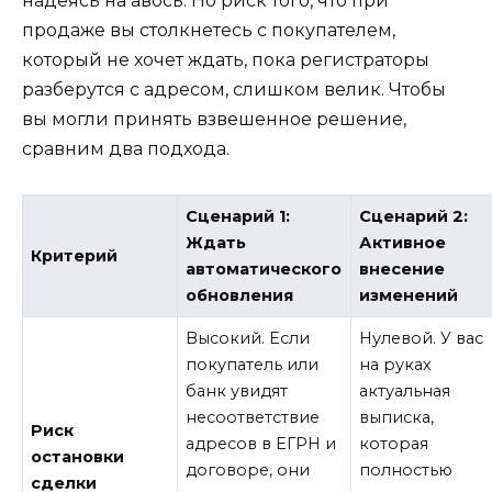
надеясь на авось. Но риск того, что при
продаже вы столкнетесь с покупателем,
который не хочет ждать, пока регистраторы
разберутся с адресом, слишком велик. Чтобы
вы могли принять взвешенное решение,
сравним два подхода.
Сценарий 1:
Сценарий 2:
Ждать
Активное
Критерий
автоматического
внесение
обновления
изменений
Высокий. Если
Нулевой. У вас
покупатель или
на руках
банк увидят
актуальная
несоответствие
выписка,
Риск
адресов в ЕГРН и
которая
остановки
договоре, они
полностью
сделки