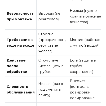
Низкая (нужно
Безопасность
Высокая (нет
хранить опасные
при монтаже
реактивов)
вещества)
Строгие
Требования к
(прозрачность,
Мягкие (работает
воде на входе
отсутствие
с мутной водой)
железа)
Действие
Отсутствует
Есть (защита в
после
(нет защиты в
трубах
обработки
трубах)
сохраняется)
Высокая
Низкая (раз в
Сложность
(контроль
год сменить
обслуживания
дозировки,
лампу)
дозирование)