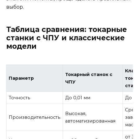
выбор.
Таблица сравнения: токарные
станки с ЧПУ и классические
модели
Клас
Токарный станок с
Параметр
тока
ЧПУ
стан
Точность
До 0,01 мм
До 0,
Средн
Высокая,
Производительность
завис
автоматизированная
масте
от 30