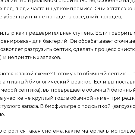
логии. Но в реальном строительстве, особенно на 
х вод, люди часто ищут компромисс. Они хотят сэко
е убьет грунт и не попадет в соседний колодец.
льтр как предварительная ступень. Если говорить 
тренировка» для бактерий. Он обрабатывает сточны
позволяет разгрузить септик, сделать процесс очис
) и неприятных запахов.
ются к такой схеме? Потому что обычный септик — э
то активный биологический реактор. Если вы постави
камерой септика), вы превращаете обычный бетонны
на участке не круглый год: в обычной «яме» при ред
с тухлого запаха. В биофильтре с подсыпкой (загруз
ю.
о строится такая система, какие материалы использов