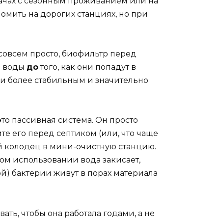
дачах с сезонным проживанием или на
номить на дорогих станциях, но при
совсем просто, биофильтр перед
е воды
до
того, как они попадут в
тки более стабильным и значительно
то пассивная система. Он просто
те его перед септиком (или, что чаще
й колодец в мини-очистную станцию.
ком использовании вода закисает,
кой) бактерии живут в порах материала
ать, чтобы она работала годами, а не