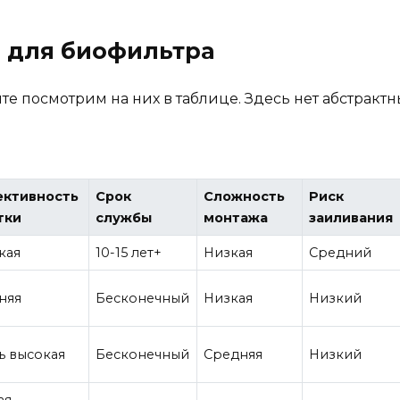
 для биофильтра
те посмотрим на них в таблице. Здесь нет абстрактн
.
ктивность
Срок
Сложность
Риск
тки
службы
монтажа
заиливания
кая
10-15 лет+
Низкая
Средний
няя
Бесконечный
Низкая
Низкий
ь высокая
Бесконечный
Средняя
Низкий