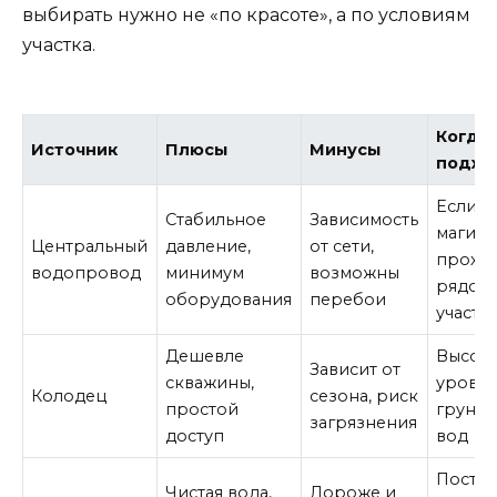
выбирать нужно не «по красоте», а по условиям
участка.
Когда
Источник
Плюсы
Минусы
подхо
Если
Стабильное
Зависимость
магист
Центральный
давление,
от сети,
прохо
водопровод
минимум
возможны
рядом 
оборудования
перебои
участк
Дешевле
Высок
Зависит от
скважины,
урове
Колодец
сезона, риск
простой
грунто
загрязнения
доступ
вод
Посто
Чистая вода,
Дороже и