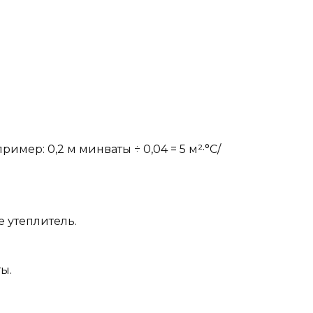
мер: 0,2 м минваты ÷ 0,04 = 5 м²·°C/
 утеплитель.
ы.