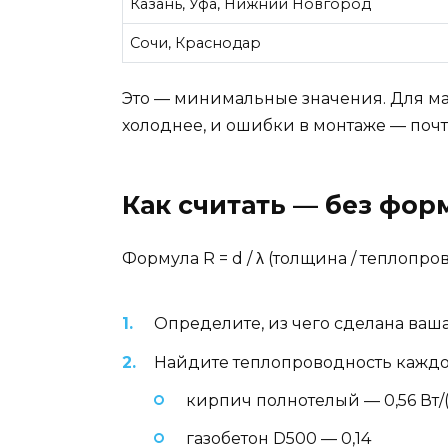
Казань, Уфа, Нижний Новгород
Сочи, Краснодар
Это — минимальные значения. Для ман
холоднее, и ошибки в монтаже — поч
Как считать — без фор
Формула R = d / λ (толщина / теплопро
Определите, из чего сделана ваша
Найдите теплопроводность каждог
кирпич полнотелый — 0,56 Вт/(
газобетон D500 — 0,14