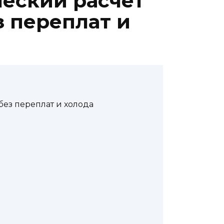
ческий расчёт
 переплат и
ез переплат и холода