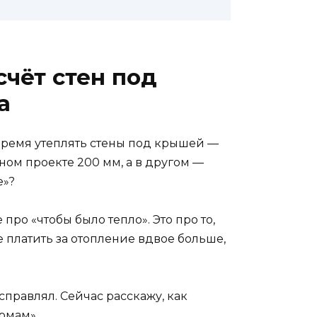
счёт стен под
а
 время утеплять стены под крышей —
ном проекте 200 мм, а в другом —
е»?
 про «чтобы было тепло». Это про то,
 платить за отопление вдвое больше,
справлял. Сейчас расскажу, как
ормам».