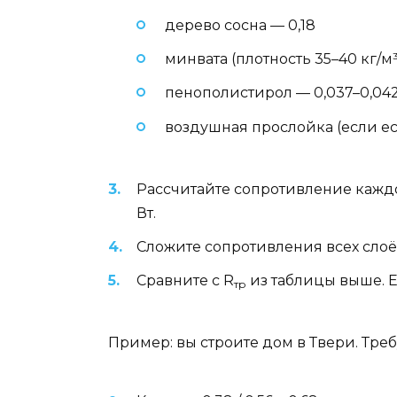
дерево сосна — 0,18
минвата (плотность 35–40 кг/м³
пенополистирол — 0,037–0,04
воздушная прослойка (если ест
Рассчитайте сопротивление каждого
Вт.
Сложите сопротивления всех слоё
Сравните с R
из таблицы выше. 
тр
Пример: вы строите дом в Твери. Треб