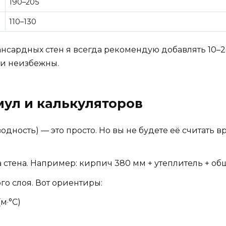
190–205
110–130
сардных стен я всегда рекомендую добавлять 10–20
ти неизбежны.
мул и калькуляторов
водность) — это просто. Но вы не будете её считать в
 стена. Например: кирпич 380 мм + утеплитель + об
о слоя. Вот ориентиры:
м·°C)