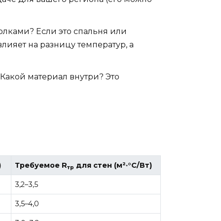
олками? Если это спальня или
влияет на разницу температур, а
Какой материал внутри? Это
)
Требуемое R
для стен (м²·°C/Вт)
тр
3,2–3,5
3,5–4,0