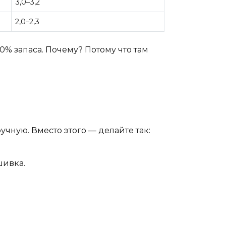
3,0–3,2
2,0–2,3
% запаса. Почему? Потому что там
ручную. Вместо этого — делайте так:
шивка.