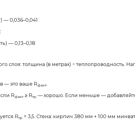
) — 0,036–0,041
2
ь) — 0,13–0,18
 слоя: толщина (в метрах) ÷ теплопроводность. Напри
в — это ваше R
.
факт
Если R
≥ R
— хорошо. Если меньше — добавляйте
факт
тр
уется R
= 3,5. Стена: кирпич 380 мм + 100 мм минват
тр