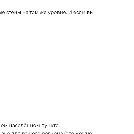
ые стены на том же уровне. И если вы
шем населённом пункте,
аче для вашего региона (его можно