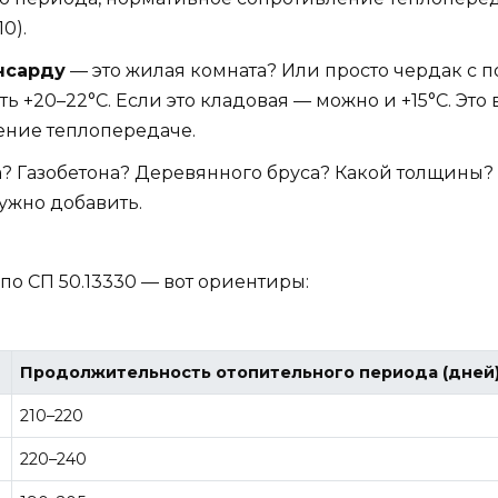
0).
нсарду
— это жилая комната? Или просто чердак с п
 +20–22°C. Если это кладовая — можно и +15°C. Это 
ение теплопередаче.
? Газобетона? Деревянного бруса? Какой толщины? 
ужно добавить.
 по СП 50.13330 — вот ориентиры:
Продолжительность отопительного периода (дней
210–220
220–240