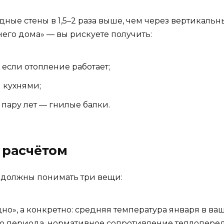
дные стены в 1,5–2 раза выше, чем через вертикальн
него дома» — вы рискуете получить:
если отопление работает;
 кухнями;
 пару лет — гнилые балки.
 расчётом
 должны понимать три вещи:
но», а конкретно: средняя температура января в ва
о периода, нормативное сопротивление теплоперед