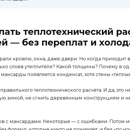
лать теплотехнический ра
й — без переплат и холод
рали кровлю, окна, даже двери. Но когда приходит
лько слоёв утеплителя? Какой толщины? Почему в од
 мансарды появляется конденсат, хотя стены «теплы
еправильного теплотехнического расчёта. И да, это не
ую зимой, не сгнить деревянным конструкциям и не
мов с мансардами. Некоторые — с ошибками. Потом и
без формул, которые никто не понимает, и без «по н