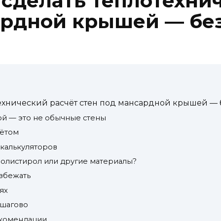
 сделать теплотехни
ардной крышей — без
ехнический расчёт стен под мансардной крышей — б
й — это не обычные стены
чётом
 калькуляторов
ополистирол или другие материалы?
избежать
ях
ошагово
екомендации