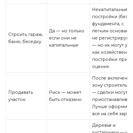
Некапитальные
постройки (без
фундамента, с
Да — но только
лёгким основани
Строить гараж,
если они не
не регистрируют
баню, беседку
капитальные
— но их могут уче
как хозяйственн
постройки при
оценке.
После включения
зону строительст
Продавать
Риск — может
— сделки могут
участок
быть отказано
приостанавливать
Лучше оформить
всё на себя заран
Деревья и
кустарники — час