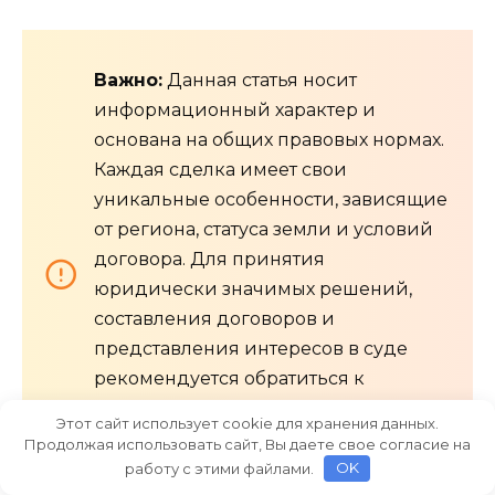
Важно:
Данная статья носит
информационный характер и
основана на общих правовых нормах.
Каждая сделка имеет свои
уникальные особенности, зависящие
от региона, статуса земли и условий
договора. Для принятия
юридически значимых решений,
составления договоров и
представления интересов в суде
рекомендуется обратиться к
квалифицированному юристу или
Этот сайт использует cookie для хранения данных.
риелтору со специализацией на
Продолжая использовать сайт, Вы даете свое согласие на
земельном праве.
работу с этими файлами.
OK