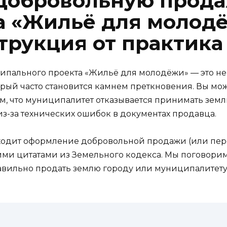
добровольную прода
а «Жильё для молод
трукция от практика
ципального проекта «Жильё для молодёжи» — это не
ый часто становится камнем преткновения. Вы мож
 тем, что муниципалитет отказывается принимать зем
из-за технических ошибок в документах продавца.
сходит оформление добровольной продажи (или пере
ими цитатами из Земельного кодекса. Мы поговорим 
авильно продать землю городу или муниципалитету