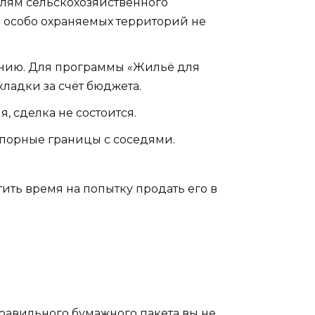
млям сельскохозяйственного
 особо охраняемых территорий не
жению. Для программы «Жильё для
ладки за счёт бюджета.
, сделка не состоится.
 спорные границы с соседями.
атить время на попытку продать его в
правильного бумажного пакета вы не