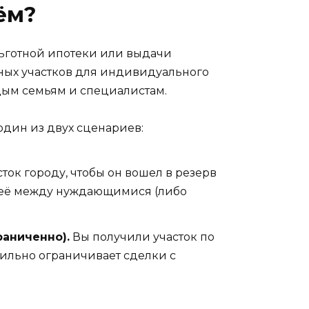
ём?
льготной ипотеки или выдачи
ьных участков для индивидуального
дым семьям и специалистам.
один из двух сценариев:
ток городу, чтобы он вошел в резерв
т её между нуждающимися (либо
раниченно).
Вы получили участок по
 сильно ограничивает сделки с