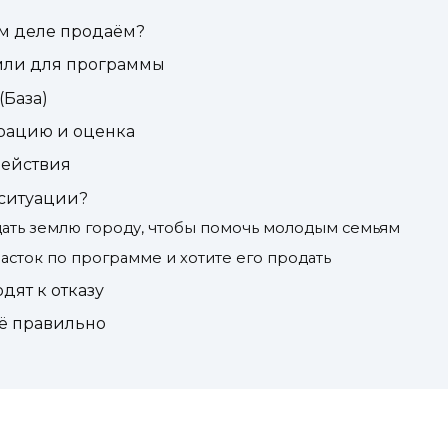
ом деле продаём?
емли для программы
(База)
рацию и оценка
действия
 ситуации?
дать землю городу, чтобы помочь молодым семьям
асток по программе и хотите его продать
дят к отказу
сё правильно