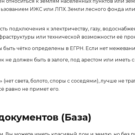
н относиться к землям населённых пунктов или зе
ьзованием ИЖС или ЛПХ. Земли лесного фонда или
сть подключения к электричеству, газу, водоснаб
раструктуры или технической возможности её прок
быть чётко определены в ЕГРН. Если нет межевания
к не должен быть в залоге, под арестом или иметь
 (нет света, болото, споры с соседями), лучше не тр
ё равно не примет его.
документов (База)
юди. Вы можете иметь красивый дом и землю, но без 