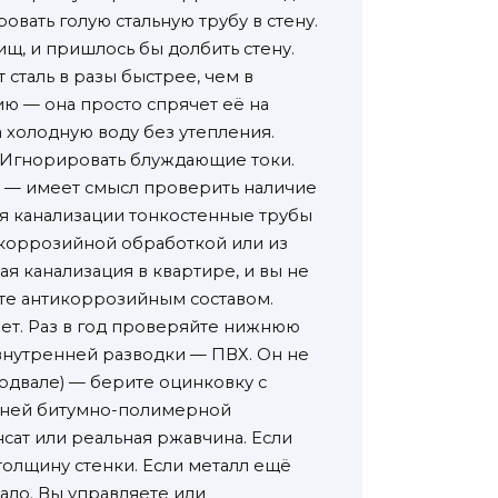
овать голую стальную трубу в стену.
ищ, и пришлось бы долбить стену.
 сталь в разы быстрее, чем в
ию — она просто спрячет её на
а холодную воду без утепления.
. Игнорировать блуждающие токи.
х — имеет смысл проверить наличие
ля канализации тонкостенные трубы
тикоррозийной обработкой или из
ая канализация в квартире, и вы не
йте антикоррозийным составом.
 нет. Раз в год проверяйте нижнюю
я внутренней разводки — ПВХ. Он не
подвале) — берите оцинковку с
ешней битумно-полимерной
нсат или реальная ржавчина. Если
 толщину стенки. Если металл ещё
ало. Вы управляете или