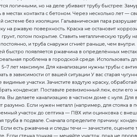
тся логичными, но на деле убивают трубу быстрее: Замур
 в местах контакта с бетоном. Через несколько лет — св
ой системе без изоляции. Гальваническая пара разрушает
ку на ржавую поверхность. Краска не остановит корроз
м грунт, потом покрытие. Ставить металлическую трубу н
 постоянно, и труба снаружи сгниёт раньше, чем внутри
 ней быстро появляется ржавчина в определённых места
 реальная проблема в городской среде. Использовать д
а 5–7 лет максимум. Для канализации нужны трубы с ан
ать в зависимости от вашей ситуации У вас старая чугунн
 видимые участки. Зачистите вздутую краску, обработа
убрать конденсат. Поставьте ревизионный люк, если его
пола. Вы делаете канализацию в частном доме с нуля. Дл
ит разумно. Если нужен металл (например, для стояка в 
земный участок до септика — ПВХ или оцинковка с вн
ная труба в подвале. Сначала определите причину: конде
 Если есть ржавчина и следы течи — зачистите, оцените
. Если стенка тонкая — меняйте участок, пока не прорв