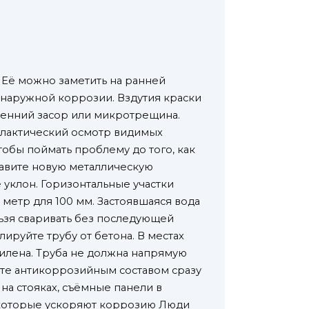
 Её можно заметить на ранней
к наружной коррозии. Вздутия краски
ренний засор или микротрещина.
филактический осмотр видимых
чтобы поймать проблему до того, как
ставите новую металлическую
уклон. Горизонтальные участки
 метр для 100 мм. Застоявшаяся вода
ьзя сваривать без последующей
ируйте трубу от бетона. В местах
тилена. Труба не должна напрямую
йте антикоррозийным составом сразу
на стояках, съёмные панели в
, которые ускоряют коррозию Люди