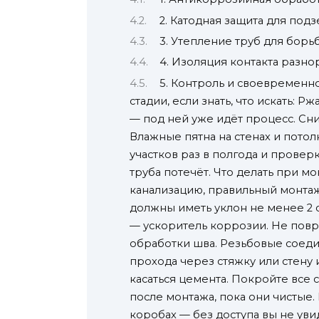
2. Катодная защита для под
3. Утепление труб для борь
4. Изоляция контакта разн
5. Контроль и своевременн
стадии, если знать, что искать:
— под ней уже идёт процесс. Сн
Влажные пятна на стенах и пото
участков раз в полгода и проверк
труба потечёт. Что делать при м
канализацию, правильный монтаж
должны иметь уклон не менее 2 с
— ускоритель коррозии. Не пов
обработки шва. Резьбовые соедин
прохода через стяжку или стену 
касаться цемента. Покройте все
после монтажа, пока они чистые.
коробах — без доступа вы не ув