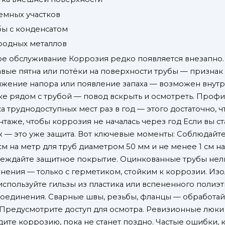
земных участков
бы с конденсатом
ородных металлов
ое обслуживание Коррозия редко появляется внезапно.
 Ржавые пятна или потёки на поверхности трубы — призна
ижение напора или появление запаха — возможен внут
лке рядом с трубой — повод вскрыть и осмотреть. Про
а труднодоступных мест раз в год — этого достаточно, 
онтаже, чтобы коррозия не началась через год Если вы 
 — это уже защита. Вот ключевые моменты: Соблюдайте 
м на метр для труб диаметром 50 мм и не менее 1 см на
реждайте защитное покрытие. Оцинкованные трубы нел
ения — только с герметиком, стойким к коррозии. Изол
используйте гильзы из пластика или вспененного полиэ
 соединения. Сварные швы, резьбы, фланцы — обработа
 Предусмотрите доступ для осмотра. Ревизионные люки 
идите коррозию, пока не станет поздно. Частые ошибки