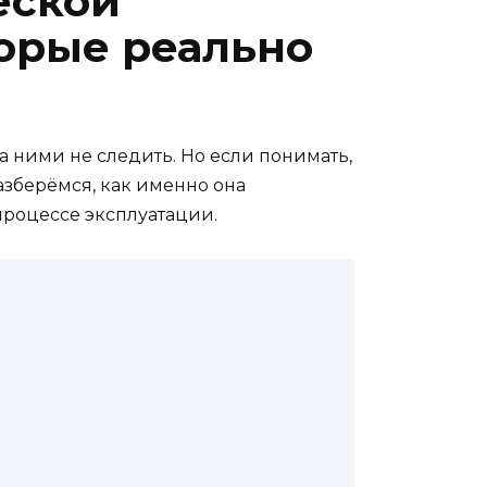
еской
торые реально
а ними не следить. Но если понимать,
азберёмся, как именно она
процессе эксплуатации.