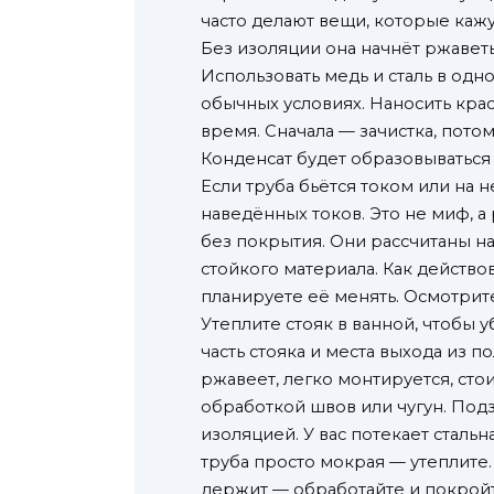
часто делают вещи, которые кажу
Без изоляции она начнёт ржаветь
Использовать медь и сталь в одн
обычных условиях. Наносить крас
время. Сначала — зачистка, пото
Конденсат будет образовываться
Если труба бьётся током или на
наведённых токов. Это не миф, а
без покрытия. Они рассчитаны н
стойкого материала. Как действов
планируете её менять. Осмотрите
Утеплите стояк в ванной, чтобы 
часть стояка и места выхода из 
ржавеет, легко монтируется, сто
обработкой швов или чугун. Под
изоляцией. У вас потекает сталь
труба просто мокрая — утеплите.
держит — обработайте и покройте