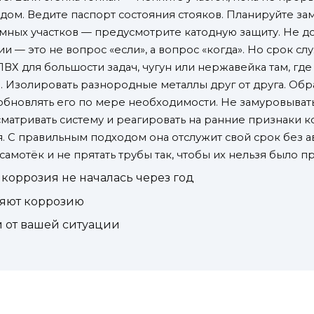
ом. Ведите паспорт состояния стояков. Планируйте зам
мных участков — предусмотрите катодную защиту. Не до
и — это не вопрос «если», а вопрос «когда». Но срок сл
Х для большости задач, чугун или нержавейка там, где
й. Изолировать разнородные металлы друг от друга. Об
новлять его по мере необходимости. Не замуровывать 
сматривать систему и реагировать на ранние признаки 
ая. С правильным подходом она отслужит свой срок без 
самотёк и не прятать трубы так, чтобы их нельзя было п
 коррозия не началась через год
ряют коррозию
и от вашей ситуации