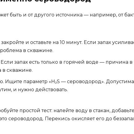
жет быть и от другого источника — например, от бакт
закройте и оставьте на 10 минут. Если запах усилива
роблема в скважине.
 Если запах есть только в горячей воде — причина в
 в скважине.
ю. Ищите параметр «H₂S — сероводород». Допустима
утим, и нужно действовать.
буйте простой тест: налейте воду в стакан, добавь
 это сероводород. Перекись окисляет его до беззапа