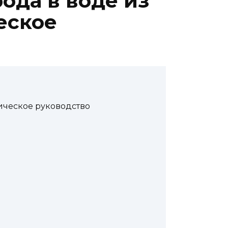
ода в воде из
еское
тическое руководство