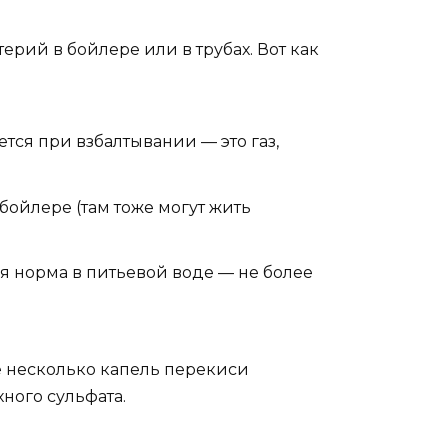
ерий в бойлере или в трубах. Вот как
ется при взбалтывании — это газ,
 бойлере (там тоже могут жить
я норма в питьевой воде — не более
те несколько капель перекиси
хного сульфата.