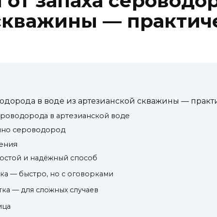
 от запаха сероводор
скважины — практич
оводорода в воде из артезианской скважины — прак
ероводорода в артезианской воде
енно сероводород
ения
ростой и надёжный способ
тка — быстро, но с оговорками
тка — для сложных случаев
ица