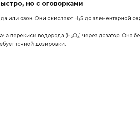
быстро, но с оговорками
да или озон. Они окисляют H₂S до элементарной сер
а перекиси водорода (H₂O₂) через дозатор. Она безо
ребует точной дозировки.