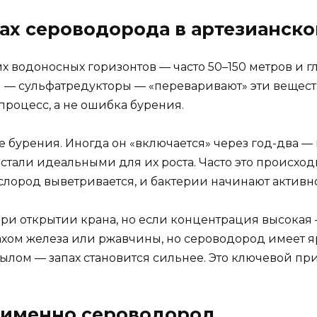
ах сероводорода в артезианско
х водоносных горизонтов — часто 50–150 метров и гл
ии — сульфатредукторы — «переваривают» эти вещес
процесс, а не ошибка бурения.
ле бурения. Иногда он «включается» через год-два —
стали идеальными для их роста. Часто это происход
слород выветривается, и бактерии начинают активно
ри открытии крана, но если концентрация высокая — 
апахом железа или ржавчины, но сероводород имеет
мылом — запах становится сильнее. Это ключевой при
о именно сероводород