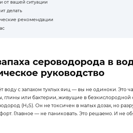
и от вашей ситуации
ит делать
ические рекомендации
ас
запаха сероводорода в во
ическое руководство
 воду с запахом тухлых яиц — вы не одиноки. Это ча
ы, глины или бактерии, живущие в безкислородной 
оводород (H₂S). Он не токсичен в малых дозах, но раз
рт. Главное — не паниковать. Это решаемо. И не об