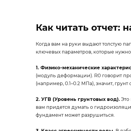
Как читать отчет: 
Когда вам на руки выдают толстую пап
ключевых параметров, которые нужно
1. Физико-механические характерис
(модуль деформации). R0 говорит про
(например, 0.1–0.2 МПа), значит, гру
2. УГВ (Уровень грунтовых вод).
Это 
вам придется думать о гидроизоляции 
фундамент может разрушиться.
3. Класс агрессивности воды.
В лабо