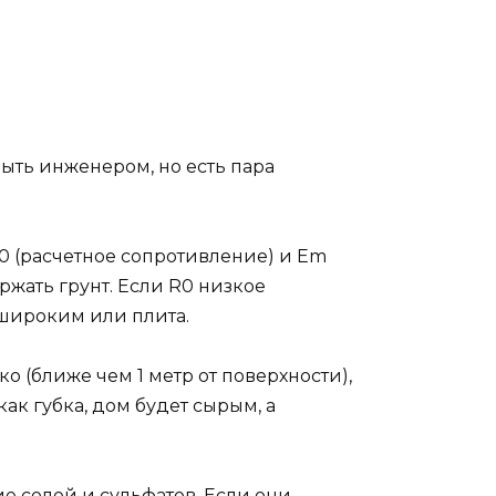
быть инженером, но есть пара
0 (расчетное сопротивление) и Em
ржать грунт. Если R0 низкое
ь широким или плита.
о (ближе чем 1 метр от поверхности),
ак губка, дом будет сырым, а
е солей и сульфатов. Если они