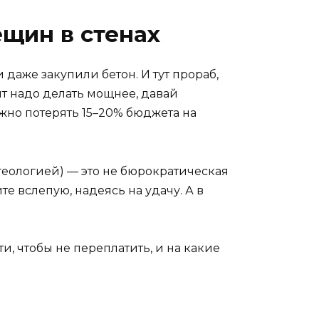
ещин в стенах
 даже закупили бетон. И тут прораб,
нт надо делать мощнее, давай
ожно потерять 15–20% бюджета на
геологией) — это не бюрократическая
е вслепую, надеясь на удачу. А в
ти, чтобы не переплатить, и на какие