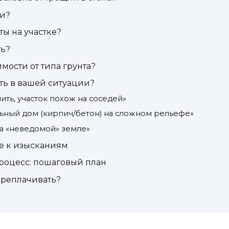
ми?
ы на участке?
ть?
имости от типа грунта?
ть в вашей ситуации?
ить, участок похож на соседей»
льный дом (кирпич/бетон) на сложном рельефе»
на «неведомой» земле»
е к изысканиям
роцесс: пошаговый план
переплачивать?