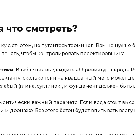
на что смотреть?
ку с отчетом, не пугайтесь терминов. Вам не нужно 
 понять, чтобы контролировать проектировщика.
тики.
В таблицах вы увидите аббревиатуры вроде R
ектанту, сколько тонн на квадратный метр может де
нт слабый (глина, суглинок), и фундамент должен быт
критически важный параметр. Если вода стоит высок
и дренаже. Без этого бетон будет впитывать влагу к
раторном анализе воды и грунта смотрят содержани