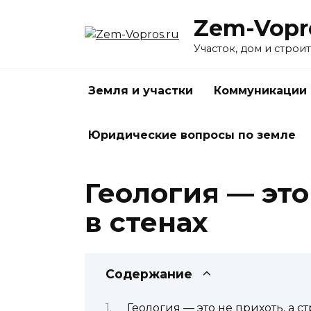
Перейти
Zem-Vopr
к
содержанию
Участок, дом и строи
Земля и участки
Коммуникации 
Юридические вопросы по земле
Геология — это
в стенах
Содержание
Геология — это не прихоть, а с