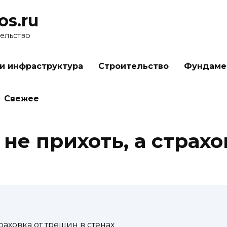
os.ru
тельство
и инфраструктура
Строительство
Фундаме
Свежее
 не прихоть, а страх
траховка от трещин в стенах