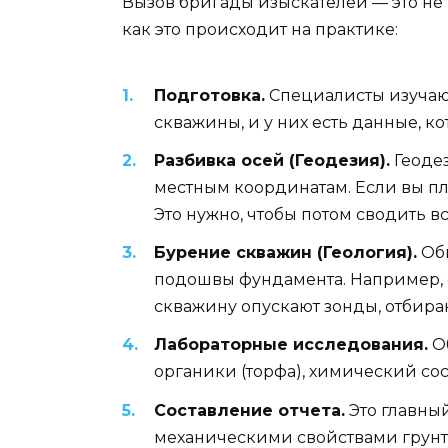
Вызов бригады изыскателей — это не 
как это происходит на практике:
Подготовка.
Специалисты изучают 
скважины, и у них есть данные, к
Разбивка осей (Геодезия).
Геодез
местным координатам. Если вы пла
Это нужно, чтобы потом сводить вс
Бурение скважин (Геология).
Обы
подошвы фундамента. Например, ес
скважину опускают зонды, отбира
Лабораторные исследования.
Об
органики (торфа), химический сос
Составление отчета.
Это главный
механическими свойствами грунт