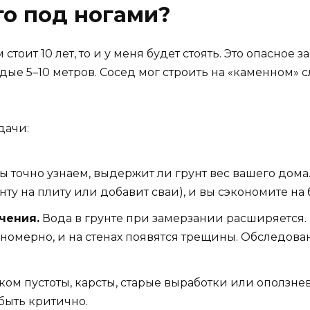
то под ногами?
 стоит 10 лет, то и у меня будет стоять. Это опасно
дые 5–10 метров. Сосед мог строить на «каменном» сл
дачи:
 точно узнаем, выдержит ли грунт вес вашего дом
ту на плиту или добавит сваи), и вы сэкономите на 
чения.
Вода в грунте при замерзании расширяется. 
омерно, и на стенах появятся трещины. Обследова
ком пустоты, карсты, старые выработки или оползне
 быть критично.