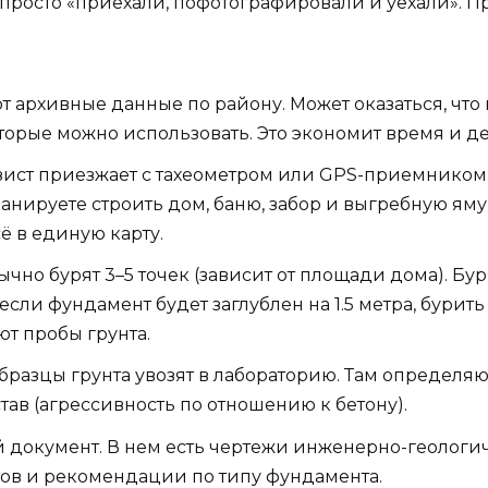
просто «приехали, пофотографировали и уехали». Пр
архивные данные по району. Может оказаться, что в
оторые можно использовать. Это экономит время и д
ист приезжает с тахеометром или GPS-приемником.
нируете строить дом, баню, забор и выгребную яму,
ё в единую карту.
чно бурят 3–5 точек (зависит от площади дома). Бу
ли фундамент будет заглублен на 1.5 метра, бурить
ют пробы грунта.
разцы грунта увозят в лабораторию. Там определяю
тав (агрессивность по отношению к бетону).
 документ. В нем есть чертежи инженерно-геологич
ов и рекомендации по типу фундамента.