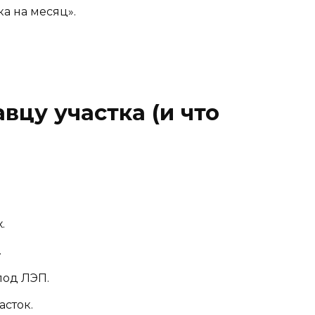
а на месяц».
вцу участка (и что
.
.
под ЛЭП.
асток.