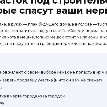
асток под строитель
орые спасут ваши нер
тке, в руках — план будущего дома, а в голове — тыс
дётся потратить на воду и свет?», «Соседи нормаль
ка кота в мешке, только мешок стоит миллионы, а ко
как не наступить на грабли, которые лежат на каждо
ов жалеют о своём выборе (и как не попасть в их чи
 задать продавцу участка (и что он вам не скажет)
ы
а в черте города vs за городом
да: