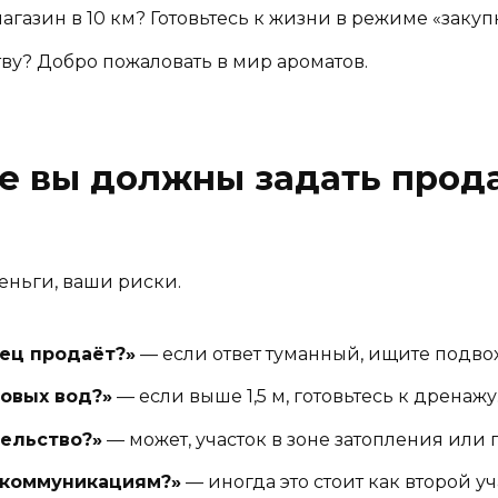
азин в 10 км? Готовьтесь к жизни в режиме «закупк
ву? Добро пожаловать в мир ароматов.
е вы должны задать прода
еньги, ваши риски.
ец продаёт?»
— если ответ туманный, ищите подвох
товых вод?»
— если выше 1,5 м, готовьтесь к дренажу
тельство?»
— может, участок в зоне затопления или 
 коммуникациям?»
— иногда это стоит как второй уч