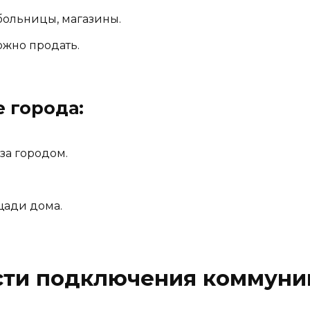
больницы, магазины.
ожно продать.
е города:
 за городом.
щади дома.
ти подключения коммуник