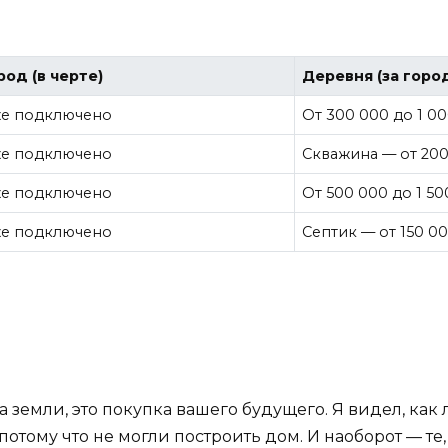
род (в черте)
Деревня (за горо
е подключено
От 300 000 до 1 0
е подключено
Скважина — от 200
е подключено
От 500 000 до 1 50
е подключено
Септик — от 150 0
а земли, это покупка вашего будущего. Я видел, как
потому что не могли построить дом. И наоборот — те