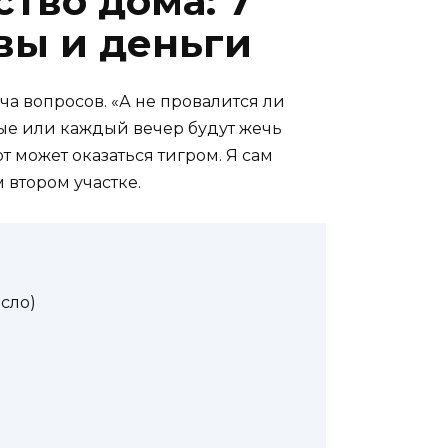
ство дома: 7
вы и деньги
яча вопросов. «А не провалится ли
ные или каждый вечер будут жечь
т может оказаться тигром. Я сам
м втором участке.
сло)